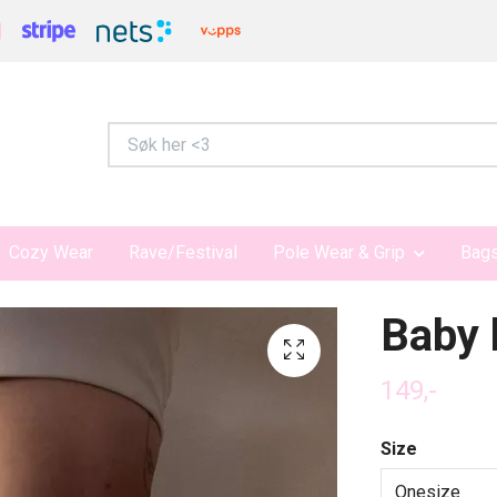
Cozy Wear
Rave/Festival
Pole Wear & Grip
Bags
Baby 
149,-
Size
Onesize